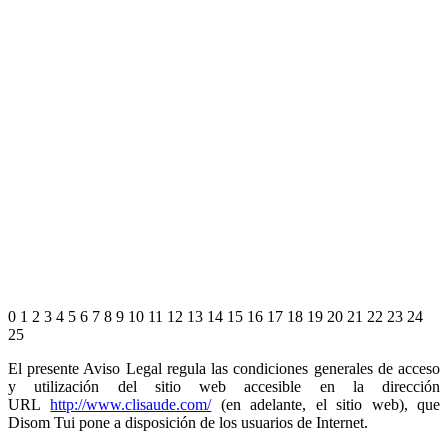
0
1
2
3
4
5
6
7
8
9
10
11
12
13
14
15
16
17
18
19
20
21
22
23
24
25
El presente Aviso Legal regula las condiciones generales de acceso
y utilización del sitio web accesible en la dirección
URL
http://www.clisaude.com/
(en adelante, el sitio web), que
Disom Tui pone a disposición de los usuarios de Internet.